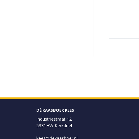
DÉ KAASBOER KEES
Industriestraat 12
5331HW Kerkdriel
kees@dekaasboer.nl