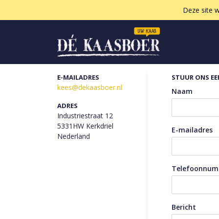
Deze site w
E-MAILADRES
STUUR ONS EE
kees@dekaasboer.nl
Naam
ADRES
Industriestraat 12
5331HW Kerkdriel
E-mailadres
Nederland
Telefoonnu
Bericht